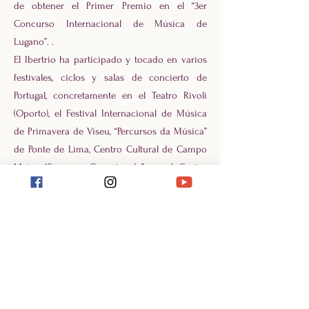
de obtener el Primer Premio en el “3er
Concurso Internacional de Música de
Lugano”. .
El Ibertrio ha participado y tocado en varios
festivales, ciclos y salas de concierto de
Portugal, concretamente en el Teatro Rivoli
(Oporto), el Festival Internacional de Música
de Primavera de Viseu, “Percursos da Música”
de Ponte de Lima, Centro Cultural de Campo
Maior, “Sons en Crespúsculo” en el Centro
Cultural de Lagos, “Sons no Património” (Gaia),
“Ciclos de Lua Nova” en Águeda, “Ciclo
Equinócios e Solsticios” en el Museu
Romântico do Porto, Auditorio Municipal de
Gondomar, “Tempos Cruzados” (Oporto),
Enimus (Felgueiras), entre otros. En 2024
inician su internacionalización artística con